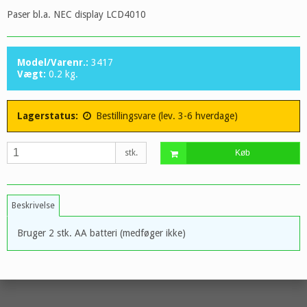
Paser bl.a. NEC display LCD4010
Model/Varenr.:
3417
Vægt:
0.2
kg.
Lagerstatus:
Bestillingsvare (lev. 3-6 hverdage)
stk.
Køb
Beskrivelse
Bruger 2 stk. AA batteri (medføger ikke)