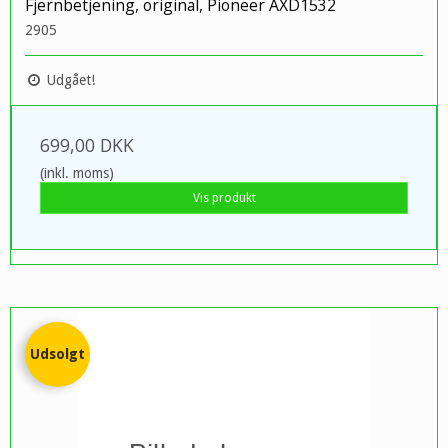
Fjernbetjening, original, Pioneer AXD1532
2905
Udgået!
699,00 DKK
(inkl. moms)
Vis produkt
Udsolgt