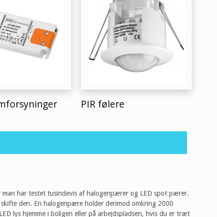
mforsyninger
PIR følere
r man har testet tusindevis af halogenpærer og LED spot pærer.
at skifte den. En halogenpære holder derimod omkring 2000
il LED lys hjemme i boligen eller på arbejdspladsen, hvis du er træt