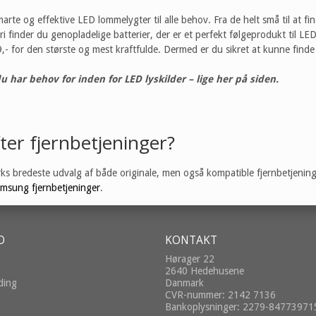
arte og effektive LED lommelygter til alle behov. Fra de helt små til at fin
 finder du genopladelige batterier, der er et perfekt følgeprodukt til LE
,- for den største og mest kraftfulde. Dermed er du sikret at kunne finde 
du har behov for inden for LED lyskilder – lige her på siden.
ter fjernbetjeninger?
s bredeste udvalg af både originale, men også kompatible fjernbetjeninge
msung fjernbetjeninger
.
O
KONTAKT
Hørager 22
2640 Hedehusene
ding
Danmark
CVR-nummer: 2142 7136
Bankoplysninger: 2279-84773971