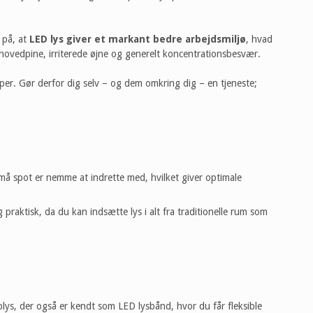
e på, at
LED lys giver et markant bedre arbejdsmiljø
, hvad
il hovedpine, irriterede øjne og generelt koncentrationsbesvær.
er. Gør derfor dig selv – og dem omkring dig – en tjeneste;
små spot er nemme at indrette med, hvilket giver optimale
praktisk, da du kan indsætte lys i alt fra traditionelle rum som
ys, der også er kendt som LED lysbånd, hvor du får fleksible