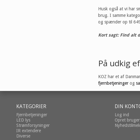
Husk også at vi har sm
brug. I samme kategori
og spænder op til 649
Kort sagt: Find alt 
På udkig ef
KOZ har et af Danmark
fjernbetjeninger
og
sa
KATEGORIER
DIN KONT
Fjernbetjeninger
Log ind
LED lys
Opret bruger
Strømforsyninger
Nyhedstilmel
IR extendere
Diverse