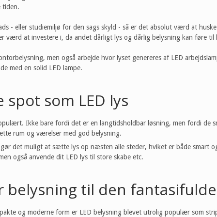
 tiden.
s - eller studiemiljø for den sags skyld - så er det absolut værd at husk
r værd at investere i, da andet dårligt lys og dårlig belysning kan føre t
ontorbelysning, men også arbejde hvor lyset genereres af LED arbejdslamp
åde med en solid LED lampe.
 spot som LED lys
opulært. Ikke bare fordi det er en langtidsholdbar løsning, men fordi de 
drette rum og værelser med god belysning.
ør det muligt at sætte lys op næsten alle steder, hviket er både smart og 
men også anvende dit LED lys til store skabe etc.
r belysning til den fantasifulde
kte og moderne form er LED belysning blevet utrolig populær som stripl