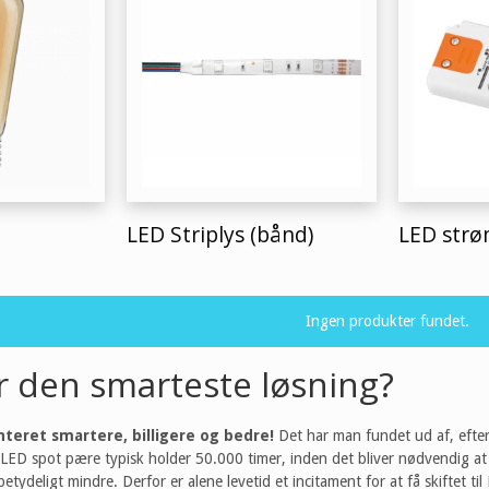
LED Striplys (bånd)
LED strø
Ingen produkter fundet.
er den smarteste løsning?
teret smartere, billigere og bedre!
Det har man fundet ud af, efte
n LED spot pære typisk holder 50.000 timer, inden det bliver nødvendig 
 betydeligt mindre. Derfor er alene levetid et incitament for at få skiftet t