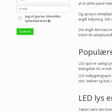
af at skifte pærer hele
Og apropos arbejdsplad
Jeg vil gerne tilmeldes
angår belysning. Det e
nyhedsbrevet
Det angår ikke bare k
Godkend
indret dit arbejdsomr
Populære
LED spot er særligt p
betingelser for at in
LED indbygningsspot g
stur, køkken og bad, 
LED lys e
Takket være den kompa