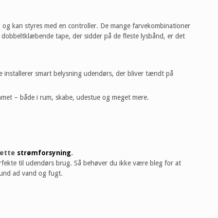
ip og kan styres med en controller. De mange farvekombinationer
e dobbeltklæbende tape, der sidder på de fleste lysbånd, er det
e installerer smart belysning udendørs, der bliver tændt på
mmet – både i rum, skabe, udestue og meget mere.
 rette
strømforsyning
.
fekte til udendørs brug. Så behøver du ikke være bleg for at
grund ad vand og fugt.