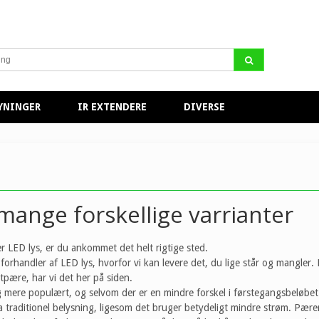
YNINGER
IR EXTENDERE
DIVERSE
 mange forskellige varrianter
er LED lys, er du ankommet det helt rigtige sted.
 forhandler af LED lys, hvorfor vi kan levere det, du lige står og mangle
otpære, har vi det her på siden.
g mere populært, og selvom der er en mindre forskel i førstegangsbeløb
a traditionel belysning, ligesom det bruger betydeligt mindre strøm. Pær