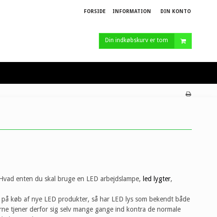
FORSIDE
INFORMATION
DIN KONTO
Din indkøbskurv er tom
r. Hvad enten du skal bruge en LED arbejdslampe,
led lygter
,
et på køb af nye LED produkter, så har LED lys som bekendt både
erne tjener derfor sig selv mange gange ind kontra de normale