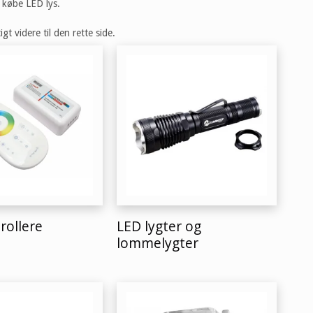
t købe LED lys.
t videre til den rette side.
rollere
LED lygter og
lommelygter