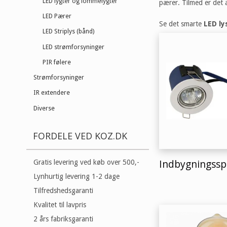
LED lygter og lommelygter
pærer. Tilmed er det 
LED Pærer
Se det smarte
LED ly
LED Striplys (bånd)
LED strømforsyninger
PIR følere
Strømforsyninger
IR extendere
Diverse
FORDELE VED KOZ.DK
Indbygningss
Gratis levering ved køb over 500,-
Lynhurtig levering 1-2 dage
Tilfredshedsgaranti
Kvalitet til lavpris
2 års fabriksgaranti