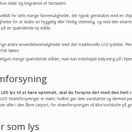
kun lader sig begrænse af fantasien!
 vellidt for dets mange farvemuligheder, der typisk genskabes med en ch
igheder for at skabe en hyggelig eller festlig stemning, og med den smart
op på en spændende ny måde.
ange andre anvendelsesmuligheder med den traditionelle LED lyskilde. Fler
a PIR følere.
urligvis mange spændende måder, man kan indarbejde belysning på i hje
mforsyning
t LED lys til at køre optimalt, skal du forsyne det med den helt
 LED strømforsyninger er støbt, hvilket gør dem vandtætte og dermed per
assen eller i den åbne carport, for strømforsyningen vil ikke kortslutte på 
r som lys