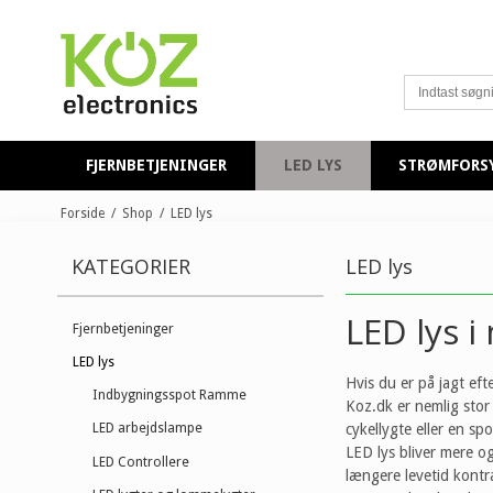
FJERNBETJENINGER
LED LYS
STRØMFORS
Forside
/
Shop
/
LED lys
KATEGORIER
LED lys
LED lys i
Fjernbetjeninger
LED lys
Hvis du er på jagt eft
Indbygningsspot Ramme
Koz.dk er nemlig stor
cykellygte eller en sp
LED arbejdslampe
LED lys bliver mere o
LED Controllere
længere levetid kontr