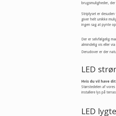
brugsmuligheder, der 
Striplyset er desuden
giver helt unikke mul
ingen sag at pynte 
Der er selvfølgelig m
almindelig vis eller vi
Derudover er der nat
LED strø
Hvis du vil have di
Størstedelen af vores
installere lys på terr
LED lygte