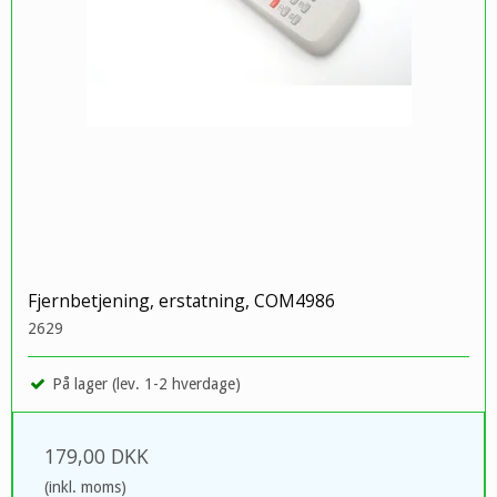
Fjernbetjening, erstatning, COM4986
2629
På lager (lev. 1-2 hverdage)
179,00 DKK
(inkl. moms)