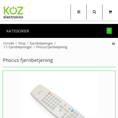
KATEGORIER
Forside
/
Shop
/
Fjernbetjeninger
/
1:1 Fjernbetjeninger
/
Phocus fjernbetjening
Phocus fjernbetjening