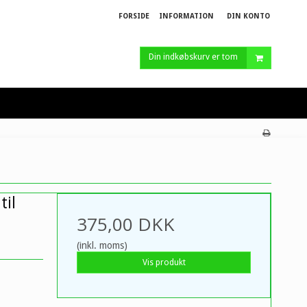
FORSIDE
INFORMATION
DIN KONTO
Din indkøbskurv er tom
til
375,00 DKK
(inkl. moms)
Vis produkt