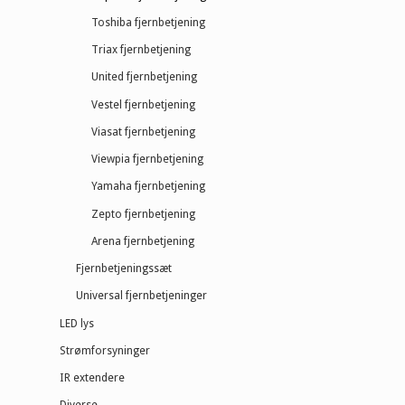
Toshiba fjernbetjening
Triax fjernbetjening
United fjernbetjening
Vestel fjernbetjening
Viasat fjernbetjening
Viewpia fjernbetjening
Yamaha fjernbetjening
Zepto fjernbetjening
Arena fjernbetjening
Fjernbetjeningssæt
Universal fjernbetjeninger
LED lys
Strømforsyninger
IR extendere