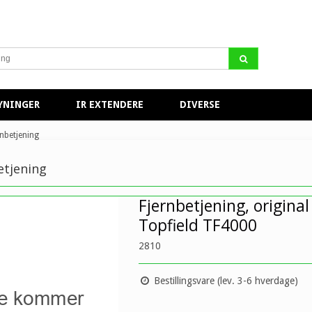
YNINGER
IR EXTENDERE
DIVERSE
rnbetjening
etjening
Fjernbetjening, original 
Topfield TF4000
2810
Bestillingsvare (lev. 3-6 hverdage)