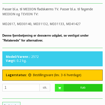
Passer bl.a. til MEDION fladskærms TV. Passer bl.a. til føgende
MEDION og TEVION TV:
MD2617, MD30140, MD31132, MD31133, MD41427
Denne fjernbetjening er desværre udgået, se venligst under
"Relaterede" for alternativer.
Model/Varenr.:
2572
Vægt:
0.2
kg.
Lagerstatus:
Bestillingsvare (lev. 3-6 hverdage)
stk.
Køb