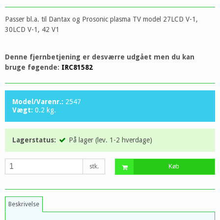
Passer bl.a. til Dantax og Prosonic plasma TV model 27LCD V-1,
30LCD V-1, 42 V1
Denne fjernbetjening er desværre udgået men du kan
bruge føgende:
IRC81582
Model/Varenr.:
2547
Vægt:
0.2
kg.
Lagerstatus:
På lager (lev. 1-2 hverdage)
stk.
Køb
Beskrivelse