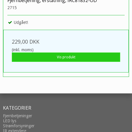
Fjernbetjening, erstatning, IRC81832-OD
2715
Udgået!
229,00 DKK
(inkl. moms)
Vis produkt
KATEGORIER
Fjernbetjeninger
LED lys
Strømforsyninger
IR extendere