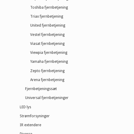
Toshiba fjernbetjening
Triax fjernbetjening
United fjernbetjening
Vestel fjernbetjening
Viasat fjernbetjening
Viewpia fjernbetjening
Yamaha fjernbetjening
Zepto fjernbetjening
Arena fjernbetjening
Fjernbetjeningssæt
Universal fjernbetjeninger
LED lys
Strømforsyninger
IR extendere