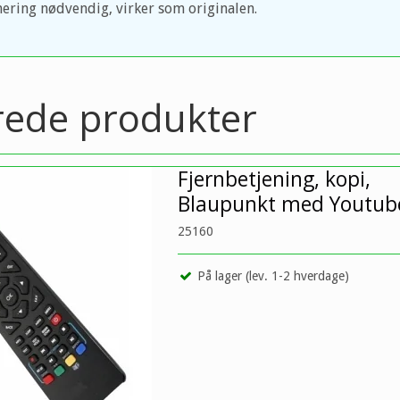
ring nødvendig, virker som originalen.
rede produkter
Fjernbetjening, kopi,
Blaupunkt med Youtub
25160
På lager (lev. 1-2 hverdage)