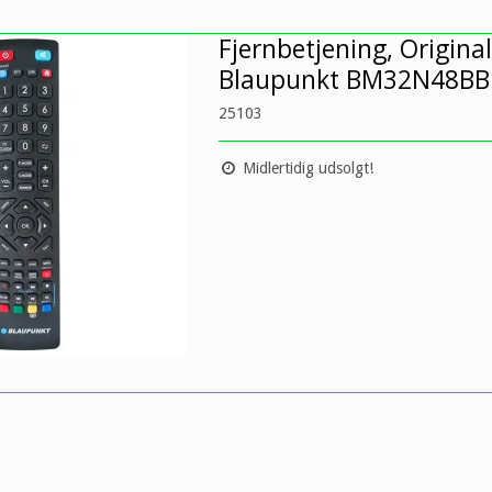
Fjernbetjening, Original
Blaupunkt BM32N48BB
25103
Midlertidig udsolgt!