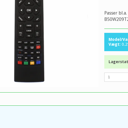
Passer bl.
B50W209T2
Model/Var
Vægt:
0.2
Lagerstat