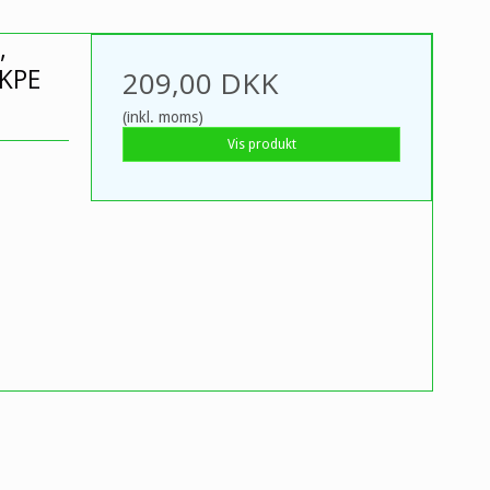
,
KPE
209,00 DKK
(inkl. moms)
Vis produkt