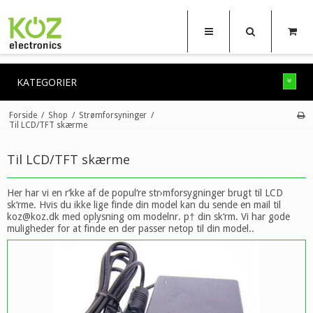
KATEGORIER
Forside
/
Shop
/
Strømforsyninger
/
Til LCD/TFT skærme
Til LCD/TFT skærme
Her har vi en r‘kke af de popul‘re str›mforsygninger brugt til LCD
sk‘rme. Hvis du ikke lige finde din model kan du sende en mail til
koz@koz.dk med oplysning om modelnr. p† din sk‘rm. Vi har gode
muligheder for at finde en der passer netop til din model..