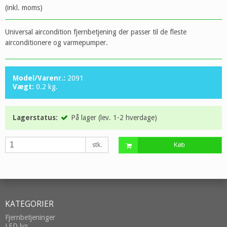
(inkl. moms)
Universal aircondition fjernbetjening der passer til de fleste
airconditionere og varmepumper.
Model/Varenr.:
2091
Vægt:
0.2
kg.
Lagerstatus:
På lager (lev. 1-2 hverdage)
stk.
Køb
KATEGORIER
Fjernbetjeninger
LED lys